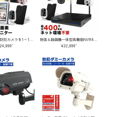
K-GB205 最新防犯カメラを1～10台まで自由に組み合わせ可能なセット
発信＆録画機一体型高機能NVR400万画素すべてマイク内蔵 K-GB208
24,999~
¥22,999~