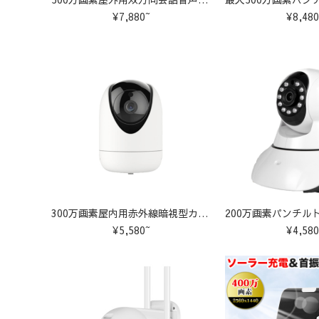
¥7,880~
¥8,480
300万画素屋内用赤外線暗視型カメラ Z-A5
¥5,580~
¥4,580