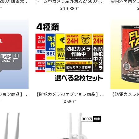
防犯カメラ 夜間撮影200万画素双方向会話音声通信機能搭載 M-HW17
ドーム型カメラ屋外対応2/500万画素赤外線搭載カメラ S-GB220
~
¥19,880~
【防犯カメラのオプション商品】サンディスクマイクロSDカード
【防犯カメラのオプション商品】防犯ステッカー セキュリティシステッカー
~
¥580~