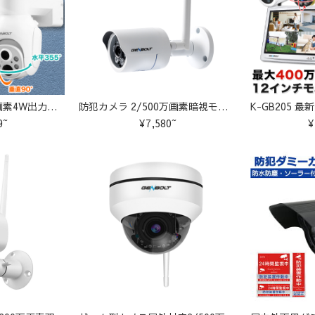
ソーラー充電400万画素4W出力ソーラーパネル U-GB219
防犯カメラ 2/500万画素暗視モード対応広角レンズ搭載 M-GB600
9~
¥7,580~
¥