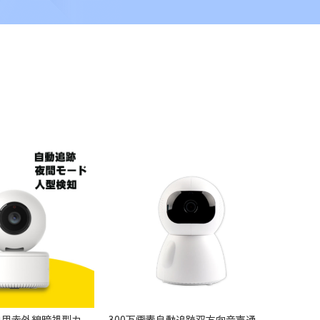
300万画素屋内用赤外線暗視型カメラ Z-A2
300万画素自動追跡双方向音声通信機能搭載 Z-A3