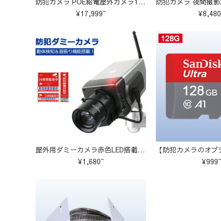
防犯カメラ POE給電屋外カメラ1～8台を自由に選べるセット K-GB215
¥17,999~
¥8,480
屋外用ダミーカメラ赤色LED搭載かんたん設置 ダミー009188
¥1,680~
¥999