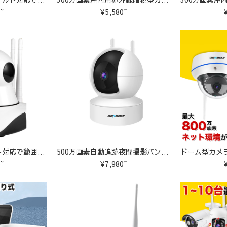
~
¥5,580~
200万画素パンチルト対応で範囲調整可能！Z-M3
500万画素自動追跡夜間撮影パンチルト対応 Z-GB105
~
¥7,980~