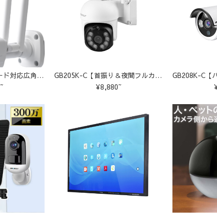
2/500万画素暗視モード対応広角レンズ搭載 M-GB201
GB205K-C【首振り＆夜間フルカラー型】GB205/GB208増設通用1-10台選択する
~
¥8,880~