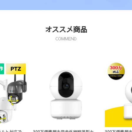
オススメ商品
COMMEND
最大500万画素パンチルト対応で範囲調整可能！ Pシリーズ＆GBシリーズ防犯カメラ
300万画素屋内用赤外線暗視型カメラ Z-A1