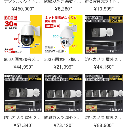
デジタルホワイトボード MT440 Pro 65/75/86インチ
防犯カメラ 業者に頼まなくても自分で設置可能 防犯灯 ワイヤレス 屋外 工事不要 24時間 ネット不要 最大500万画素 夜間カラー 監視カメラ ネットワークカメラ IP66防水 【TR1】
赤と青発光ライトカラー暗視モード双目カメラ P10
¥450,000~
¥6,280~
¥10,999~
800万画素30倍ズームレンズパンチルト搭載防犯カメラ！C-GB218
500万画素PTZ機能付きハイビジョン防水カメラ！GB-203
防犯カメラ 屋外 200万画素 固定レンズ2.8mm IP67防塵防水 IPカメラ 1台セット
¥44,999~
¥21,999~
¥44,160~
防犯カメラ 屋外 200万画素 固定レンズ2.8mm IP67防塵防水 IPカメラ 2台セット
防犯カメラ 屋外 200万画素 固定レンズ2.8mm IP67防塵防水 IPカメラ 3台セット
防犯カメラ 屋外 200万画素 固定レンズ2.8mm IP67防塵防水 IPカメラ 4台セット
¥57,340~
¥73,120~
¥88,900~