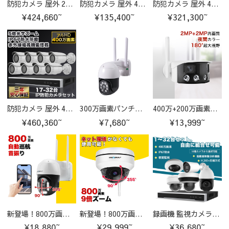
防犯カメラ 屋外 200万画素 光学レンズ搭載 IP67防塵防水 IPカメラ 17-32台セット
防犯カメラ 屋外 400万画素 光学レンズ搭載 IP67防塵防水 IPカメラ 5-8台セット
防犯カメラ 屋外 400万画素 光学レンズ搭載 IP67防塵防水 IPカメラ 9-16台セット
¥424,660~
¥135,400~
¥321,300~
防犯カメラ 屋外 400万画素 光学レンズ搭載 IP67防塵防水 IPカメラ 17-32台セット
300万画素パンチルト対応で範囲調整可能！C-P3
400万+200万画素高画質双目防犯カメラ！Q1
¥460,360~
¥7,680~
¥13,999~
新登場！800万画素の超鮮明映像防犯カメラ！GB213V
新登場！800万画素ドーム型防犯カメラ！GB220V
録画機 監視カメラ 最大32台の映像を監視/録画 最大10TB HDD まで対応 録画装置 音声録音 日本語 防犯対策 設置
¥18,880~
¥29,999~
¥36,680~