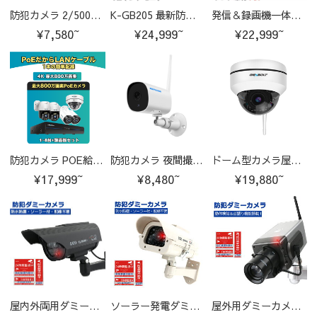
防犯カメラ 2/500万画素暗視モード対応広角レンズ搭載 M-GB600
K-GB205 最新防犯カメラを1～10台まで自由に組み合わせ可能なセット
発信＆録画機一体型高機能NVR400万画素すべてマイク内蔵 K-GB208
¥7,580~
¥24,999~
¥22,999~
防犯カメラ POE給電屋外カメラ1～8台を自由に選べるセット K-GB215
防犯カメラ 夜間撮影200万画素双方向会話音声通信機能搭載 M-HW17
ドーム型カメラ屋外対応2/500万画素赤外線搭載カメラ S-GB220
¥17,999~
¥8,480~
¥19,880~
屋内外両用ダミーカメラ赤外線LED常時点滅 3302
ソーラー発電ダミーカメラ防水配線不要 ダミーTYF01
屋外用ダミーカメラ赤色LED搭載かんたん設置 ダミー009188